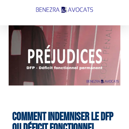
Passer
au
contenu
Voir
l'image
agrandie
Comment indemniser le DFP
ou Déficit Fonctionnel