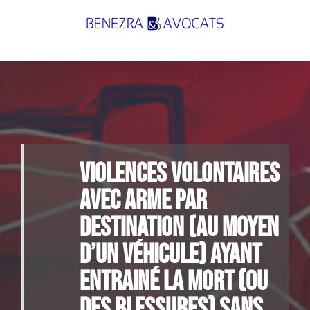
Passer
au
contenu
Violences volontaires
avec arme par
destination (au moyen
d’un véhicule) ayant
entrainé la mort (ou
des blessures) sans