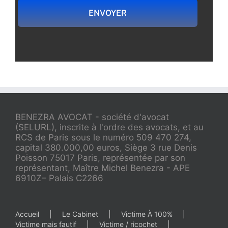
ENVOYER
BENEZRA AVOCAT - société d'avocat
(SELURL), inscrite à l'ordre des avocats, et au
RCS de Paris sous le numéro 509 470 274,
capital 380.000,00 euros, Siège 3 rue Denis
Poisson 75017 Paris, représentée par son
représentant, Maître Michel Benezra - APE
6910Z– Palais C2266
Accueil
Le Cabinet
Victime À 100%
Victime mais fautif
Victime / ricochet