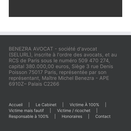
BENEZRA AVOCAT - société d'avocat
(SELURL), inscrite à l'ordre des avocats, et au
RCS de Paris sous le numéro 509 470 274,
capital 380.000,00 euros, Siège 3 rue Denis
Poisson 75017 Paris, représentée par son
représentant, Maître Michel Benezra - APE
6910Z– Palais C2266
Accueil
Le Cabinet
Victime À 100%
Victime mais fautif
Victime / ricochet
Responsable à 100%
Honoraires
Contact