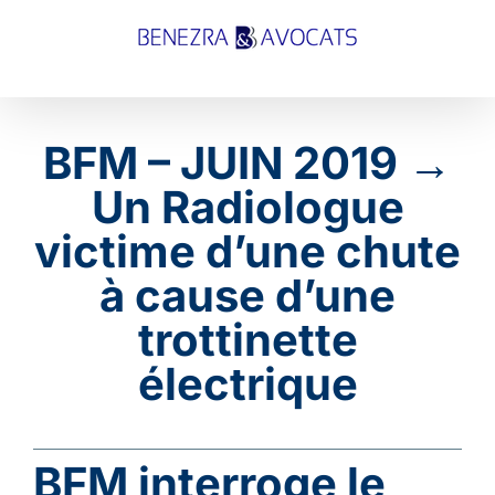
Passer
au
contenu
Voir
l'image
BFM – JUIN 2019
→
agrandie
Un Radiologue
victime d’une chute
à cause d’une
trottinette
électrique
BFM interroge le