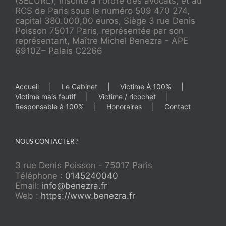
(SELURL), inscrite à l'ordre des avocats, et au
RCS de Paris sous le numéro 509 470 274,
capital 380.000,00 euros, Siège 3 rue Denis
Poisson 75017 Paris, représentée par son
représentant, Maître Michel Benezra - APE
6910Z– Palais C2266
Accueil
Le Cabinet
Victime À 100%
Victime mais fautif
Victime / ricochet
Responsable à 100%
Honoraires
Contact
NOUS CONTACTER ?
3 rue Denis Poisson - 75017 Paris
Téléphone :
0145240040
Email:
info@benezra.fr
Web :
https://www.benezra.fr