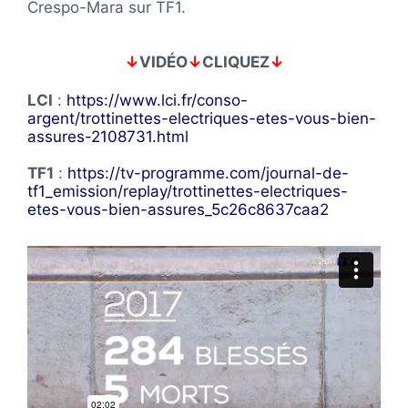
Crespo-Mara sur TF1.
↓
VIDÉO
↓
CLIQUEZ
↓
LCI
:
https://www.lci.fr/conso-
argent/trottinettes-electriques-etes-vous-bien-
assures-2108731.html
TF1
:
https://tv-programme.com/journal-de-
tf1_emission/replay/trottinettes-electriques-
etes-vous-bien-assures_5c26c8637caa2