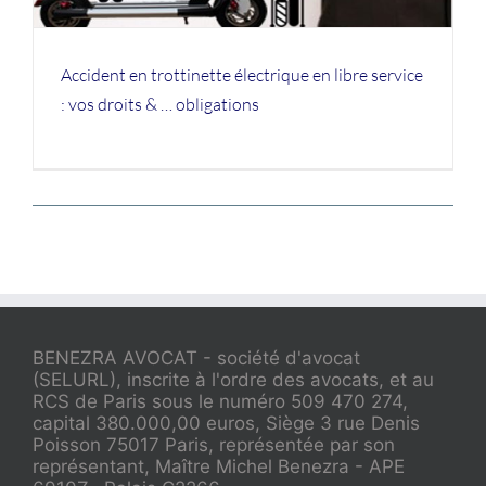
Accident en trottinette électrique en libre service
: vos droits & … obligations
BENEZRA AVOCAT - société d'avocat
(SELURL), inscrite à l'ordre des avocats, et au
RCS de Paris sous le numéro 509 470 274,
capital 380.000,00 euros, Siège 3 rue Denis
Poisson 75017 Paris, représentée par son
représentant, Maître Michel Benezra - APE