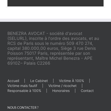
BENEZRA AVOCAT - société d'avocat
(SELURL), inscrite à l'ordre des avocats, et au
RCS de Paris sous le numéro 509 470 274,
capital 380.000,00 euros, Siège 3 rue Denis
Poisson 75017 Paris, représentée par son
représentant, Maître Michel Benezra - APE
6910Z– Palais C2266
Accueil
Le Cabinet
Victime À 100%
Victime mais fautif
Victime / ricochet
Responsable à 100%
Honoraires
Contact
NOUS CONTACTER ?