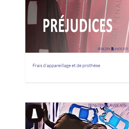
TSPT : Trouble de Stress Post
othèse
Traumatique
BLOG-VICTIMES
PREJUDICES
Frais d’appareillage et de prothèse
Perte de chance après un accident de 