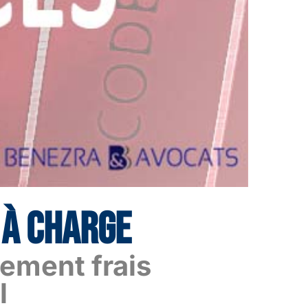
 À CHARGE
ment frais
l