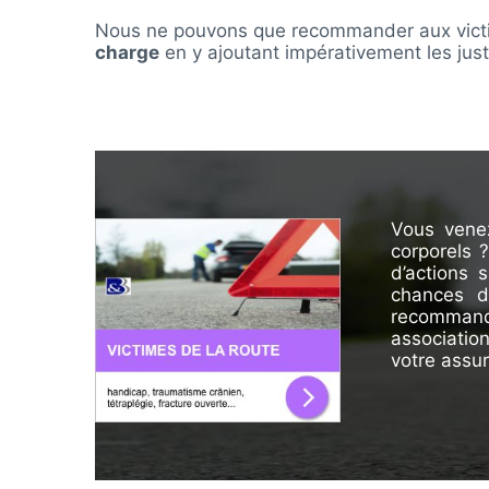
Nous ne pouvons que recommander aux victime
charge
en y ajoutant impérativement les justi
Vous vene
corporels
?
d’actions 
chances d
recommande
associatio
votre assu