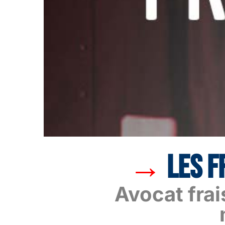
→
LES
F
Avocat fra