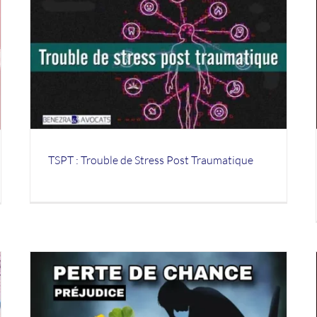
Comment indemniser le DFP ou déficit
fonctionnel permanent ?
PREJUDICES
TSPT : Trouble de Stress Post Traumatique
la