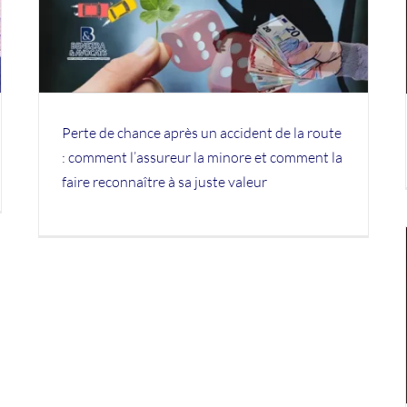
et
Préjudice esthétique de la victime de la
te
route
PREJUDICES
Perte de chance après un accident de la route
: comment l’assureur la minore et comment la
faire reconnaître à sa juste valeur
Evaluer le préjudice professionnel
PREJUDICES