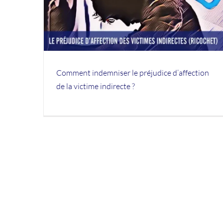
udice
route : comment l’assureur la minore 
ecte ?
comment la faire reconnaître à sa jus
valeur
PREJUDICES
Comment indemniser le préjudice d’affection
de la victime indirecte ?